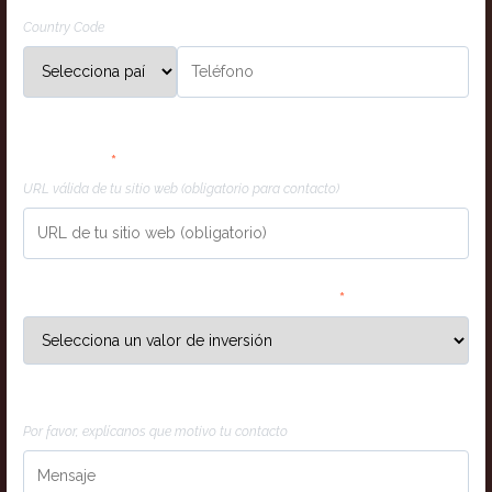
Country Code
¡No seas tímido, salúdanos!
URL válida de tu sitio web (obligatorio para
contacto)
*
Nombre
*
URL válida de tu sitio web (obligatorio para contacto)
Correo electrónico
*
Invierte mensualmente en marketing
*
Tu mejor correo electrónico profesional
Mensaje
Teléfono
*
Por favor, explícanos que motivo tu contacto
Country Code