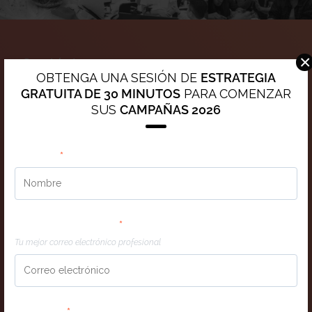
×
Contáctenos
OBTENGA UNA SESIÓN DE
ESTRATEGIA
GRATUITA DE 30 MINUTOS
PARA COMENZAR
C. 12 Este, Panamá, Panama
SUS
CAMPAÑAS 2026
Número de teléfono
+507 833 9655
Nombre
*
+52 55 4161 3235
+52 55 4161 3235
Correo Electrónico
Correo electrónico
*
info@chili.pa
Tu mejor correo electrónico profesional
¡Ámanos como te amamos!
Teléfono
*