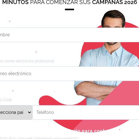
Tu presencia en línea siempre
MINUTOS
PARA COMENZAR SUS
CAMPAÑAS 2026
clientes. Es la primera impre
mantiene el cliente frente a 
optimizando tu éxito y tenie
bre
*
centrarte tanto en mejorar t
sacar el mayor provecho posi
experiencia lo que nos permi
fortalecer la relación entre t
eo electrónico
*
experiencia de usuario sin igu
or correo electrónico profesional
No más situaciones incómodas
Ofrecemos mucho más que un 
línea.
fono
*
ry Code
Nuestro equipo trabaja de fo
estrategia integral que impul
de revisión, redes sociales,
válida de tu sitio web (obligatorio para contacto)
*
lida de tu sitio web (obligatorio para contacto)