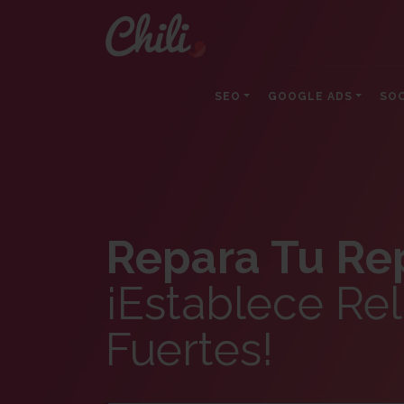
SEO
GOOGLE ADS
SOC
Repara Tu Re
¡Establece Re
Fuertes!