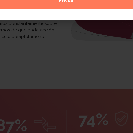
oblemas de relaciones
 problema, te ayudaremos a
acción inmediatos y comenzar
remos constantemente sobre
remos de que cada acción
ue esté completamente
74%
87%