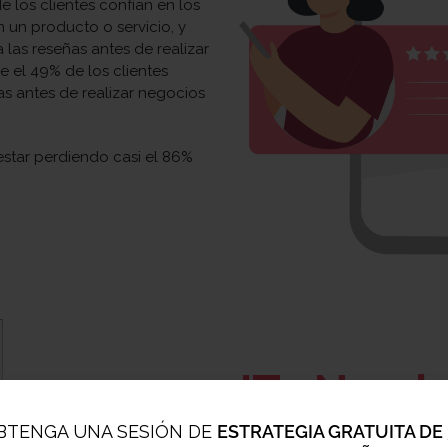
 los clientes confían en los
un producto o servicio, y
 las reseñas antes de realizar
e el 49% de los clientes
as antes de realizar negocios
 estar perdiendo casi el 86%
¡Tu Nombr
BTENGA UNA SESIÓN DE
ESTRATEGIA GRATUITA DE 