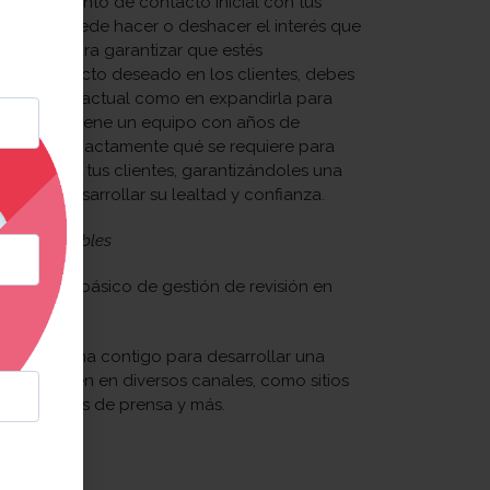
 será el punto de contacto inicial con tus
sión que puede hacer o deshacer el interés que
tu marca. Para garantizar que estés
ndo el impacto deseado en los clientes, debes
u presencia actual como en expandirla para
ble. Chili tiene un equipo con años de
te saber exactamente qué se requiere para
u negocio y tus clientes, garantizándoles una
al para desarrollar su lealtad y confianza.
 y lamentables
servicio básico de gestión de revisión en
rma cercana contigo para desarrollar una
se tu imagen en diversos canales, como sitios
 comunicados de prensa y más.