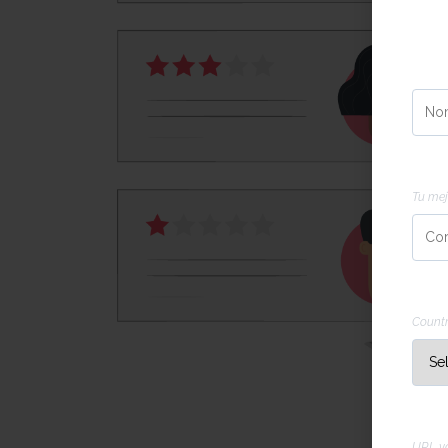
Nom
Corr
Tu mej
Telé
Count
URL 
URL vá