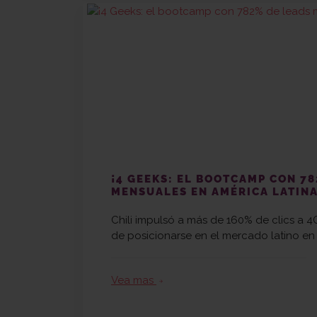
¡4 GEEKS: EL BOOTCAMP CON 7
MENSUALES EN AMÉRICA LATINA
Chili impulsó a más de 160% de clics a 4
de posicionarse en el mercado latino e
Vea mas
arrow_forward