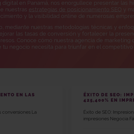
g digital en Panamá, nos enorgullece presentar las h
 de nuestras
estrategias de posicionamiento SEO
y ma
cimiento y la visibilidad online de numerosas empre
o, mediante nuestras metodologías técnicas y enfo
mejorar las tasas de conversión y fortalecer la pres
gresos. Conoce cómo nuestra agencia de marketing d
 tu negocio necesita para triunfar en el competitivo 
IENTO EN LAS
ÉXITO DE SEO: IM
425,400% EN IMPR
s conversiones La
Éxito de SEO: Impresio
impresiones Negocia Fá