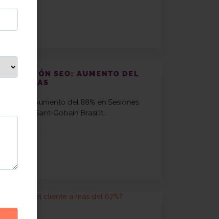
TIMIZACIÓN SEO: AUMENTO DEL
 ORGÁNICAS
ción SEO: Aumento del 88% en Sesiones
ón entre Sant-Gobain Brasilit…