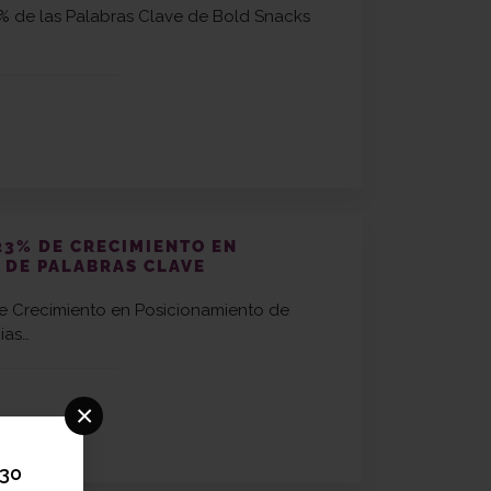
% de las Palabras Clave de Bold Snacks
23% DE CRECIMIENTO EN
 DE PALABRAS CLAVE
e Crecimiento en Posicionamiento de
ias…
×
30