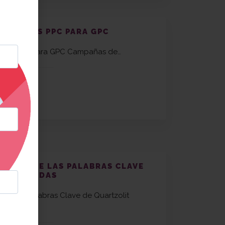
CAMPAÑAS PPC PARA GPC
añas PPC para GPC Campañas de…
O: 95% DE LAS PALABRAS CLAVE
OSICIONADAS
de las Palabras Clave de Quartzolit