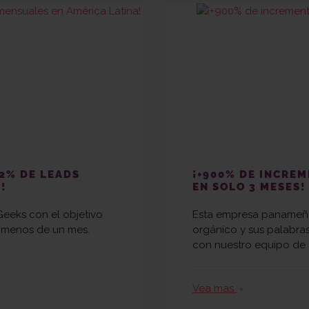
82% DE LEADS
¡+900% DE INCRE
!
EN SOLO 3 MESES!
Geeks con el objetivo
Esta empresa panameña
n menos de un mes.
orgánico y sus palabra
con nuestro equipo de
Vea mas
arrow_forward