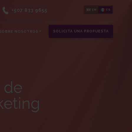
+507 833 9655
EN
ES
SOLICITA UNA PROPUESTA
SOBRE NOSOTROS
s de
keting