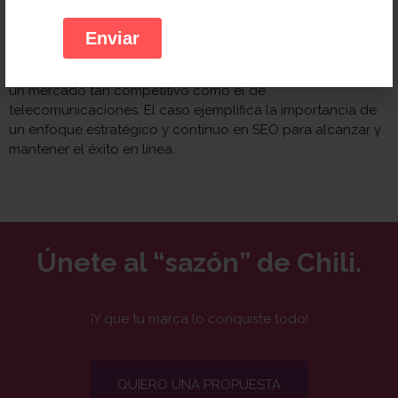
Estos resultados demuestran cómo la aplicación de
técnicas avanzadas de SEO puede posicionar a una
empresa por delante de la competencia, especialmente en
un mercado tan competitivo como el de
telecomunicaciones. El caso ejemplifica la importancia de
un enfoque estratégico y continuo en SEO para alcanzar y
mantener el éxito en línea.
Únete al “sazón” de Chili.
¡Y que tu marca lo conquiste todo!
QUIERO UNA PROPUESTA