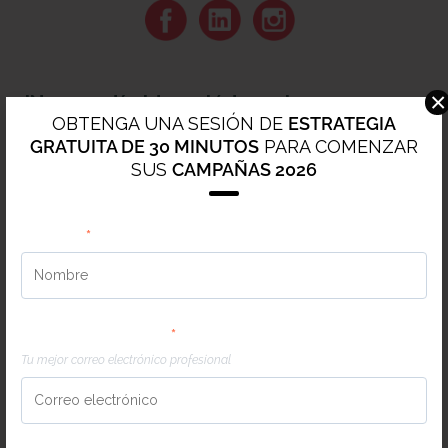
×
¡No seas tímido, salúdanos!
OBTENGA UNA SESIÓN DE
ESTRATEGIA
GRATUITA DE 30 MINUTOS
PARA COMENZAR
Nombre
*
SUS
CAMPAÑAS 2026
Nombre
*
Correo electrónico
*
Tu mejor correo electrónico profesional
Correo electrónico
*
Tu mejor correo electrónico profesional
Teléfono
*
Country Code