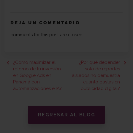
DEJA UN COMENTARIO
comments for this post are closed
keyboard_arrow_left
keyboard_arrow_right
¿Cómo maximizar el
¿Por qué depender
retorno de tu inversión
solo de reportes
en Google Ads en
aislados no demuestra
Panamá con
cuánto gastas en
automatizaciones e IA?
publicidad digital?
REGRESAR AL BLOG