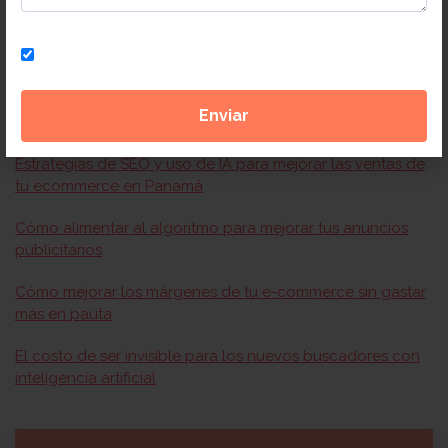
ARTÍCULOS RECIENTES
Suscríbete a nuestra newsletter
Claves del SEO en Panamá para dominar los resultados
de Google en esta nueva era digital
Estrategias de SEO y uso de IA para mejorar las ventas de
tu ecommerce en Panamá
Cómo alimentar al algoritmo para mejorar tus anuncios
publicitarios
Cómo mejorar los márgenes de tu e-commerce sin gastar
más en pauta
El costo de ser invisible para los nuevos buscadores con
inteligencia artificial