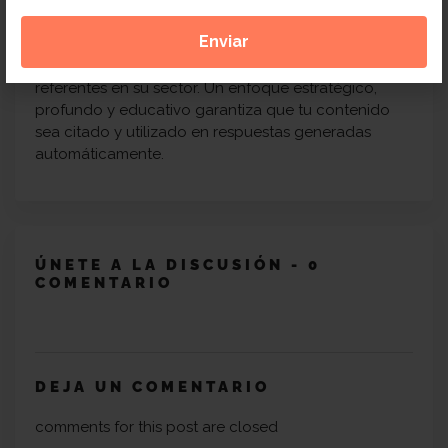
Las empresas que adaptan su estrategia para IA no
solo mejoran visibilidad, sino que construyen
autoridad contextual que las posiciona como
referentes en su sector. Un enfoque estratégico,
profundo y educativo garantiza que tu contenido
sea citado y utilizado en respuestas generadas
automáticamente.
ÚNETE A LA DISCUSIÓN - 0
COMENTARIO
DEJA UN COMENTARIO
comments for this post are closed