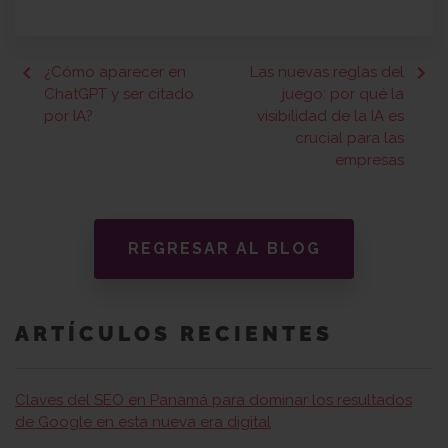
keyboard_arrow_left
keyboard_arrow_right
¿Cómo aparecer en
Las nuevas reglas del
ChatGPT y ser citado
juego: por qué la
por IA?
visibilidad de la IA es
crucial para las
empresas
REGRESAR AL BLOG
ARTÍCULOS RECIENTES
Claves del SEO en Panamá para dominar los resultados
de Google en esta nueva era digital