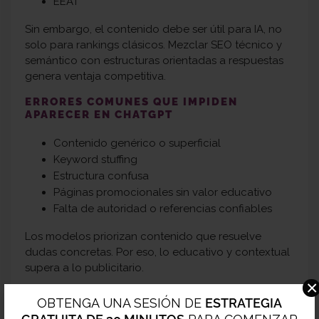
EEAT
Sin embargo, el contenido debe ser útil para IA, no
solo para rankings clásicos. Mezclar SEO técnico y
semántico con estructuras orientadas a respuestas
genera ventaja competitiva.
ERRORES COMUNES QUE IMPIDEN
APARECER EN CHATGPT
Contenido genérico o superficial
Keyword stuffing
Estructura confusa
Páginas promocionales sin valor educativo
Falta de autoridad o referencias confiables
Los modelos priorizan contenido que resuelve
dudas concretas. Por eso, lo educativo y contextual
supera a lo publicitario.
×
EL PAPEL DE LAS MENCIONES DE MARCA
OBTENGA UNA SESIÓN DE
ESTRATEGIA