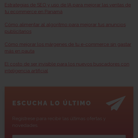
Estrategias de SEO y uso de IA para mejorar las ventas de
tu ecommerce en Panamá
Cómo alimentar al algoritmo para mejorar tus anuncios
publicitarios
Cómo mejorar los márgenes de tu e-commerce sin gastar
más en pauta
El costo de ser invisible para los nuevos buscadores con
inteligencia artificial
ESCUCHA LO ÚLTIMO
Regístrese para recibir las últimas ofertas y
novedades.