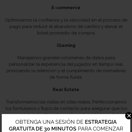
E-commerce
Optimizamos la confianza y la velocidad en el proceso de
pago para reducir el abandono de carritos y elevar el
ticket promedio de compra.
iGaming
Manejamos grandes volúmenes de datos para
personalizar la experiencia del jugador en tiempo real,
priorizando la retención y el cumplimiento de normativas
de forma fluida.
Real Estate
Transformamos las visitas en citas reales. Perfeccionamos
tus formularios y flujos de contacto para asegurar que los
×
prospectos de alto valor reciban atención inmediata.
OBTENGA UNA SESIÓN DE
ESTRATEGIA
SaaS y suscripciones
GRATUITA DE 30 MINUTOS
PARA COMENZAR