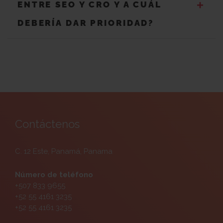
+
ENTRE SEO Y CRO Y A CUÁL
DEBERÍA DAR PRIORIDAD?
Contáctenos
C. 12 Este, Panamá, Panama
Número de teléfono
+507 833 9655
+52 55 4161 3235
+52 55 4161 3235