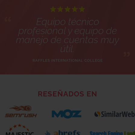
Equipo técnico
profesional y equipo de
manejo de cuentas muy
útil.
RAFFLES INTERNATIONAL COLLEGE
RESEÑADOS EN