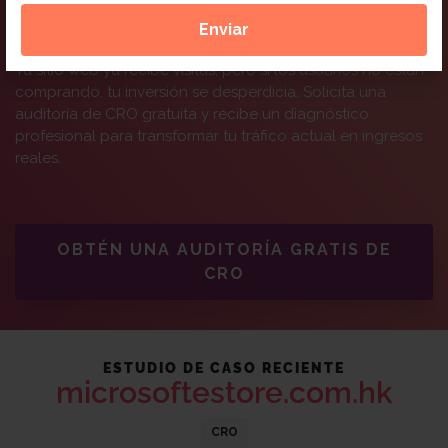
conversión
Tu sitio web ya recibe visitas, pero si los usuarios no están
comprando, tu inversión se desperdicia. Solicita una
auditoría de CRO gratuita y recibe un diagnóstico
profesional para transformar tu tráfico actual en ingresos
reales.
OBTÉN UNA AUDITORÍA GRATIS DE
CRO
ESTUDIO DE CASO RECIENTE
microsoftestore.com.hk
CRO