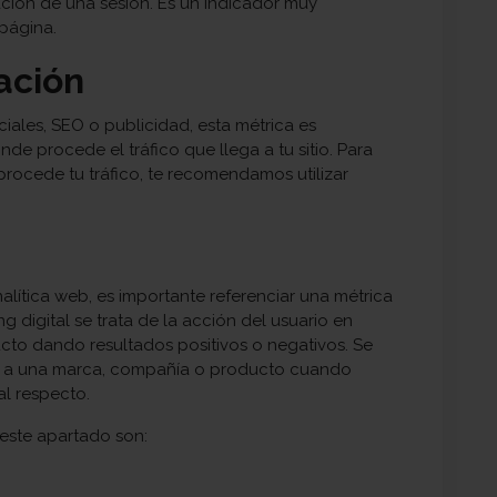
ación de una sesión. Es un indicador muy
a página.
ación
ciales, SEO o publicidad, esta métrica es
e procede el tráfico que llega a tu sitio.
Para
procede tu tráfico, te recomendamos utilizar
alítica web, es importante referenciar una métrica
g digital se trata de la acción del usuario en
cto dando resultados positivos o negativos. Se
do a una marca, compañía o producto cuando
l respecto.
 este apartado son: