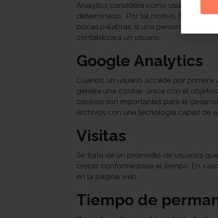
Analytics considera como usuario a todo
determinado. Por tal motivo, Google ide
pocas palabras, si una persona navega d
contabilizará un usuario.
Google Analytics
Cuando un usuario accede por primera v
genera una cookie única con el objetivo d
cookies son importantes para el desarroll
archivos con una tecnología capaz de a
Visitas
Se trata de un promedio de usuarios que 
crecer conforme pasa el tiempo. En caso 
en la página web.
Tiempo de perman