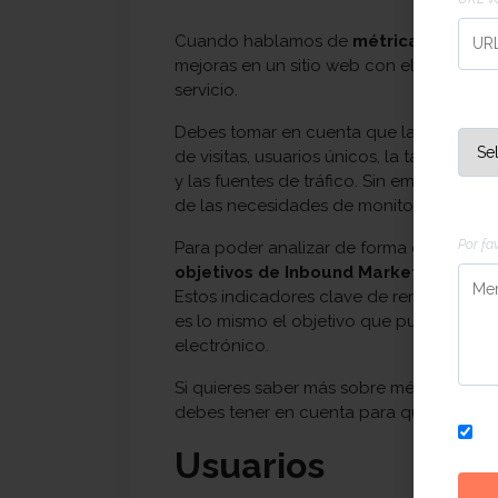
Cuando hablamos de
métricas de ana
mejoras en un sitio web con el objetivo 
servicio.
Invi
Debes tomar en cuenta que las
métrica
de visitas, usuarios únicos, la tasa de re
y las fuentes de tráfico. Sin embargo, 
de las necesidades de monitorización de
Men
Por fa
Para poder analizar de forma correcta lo
objetivos de Inbound Marketing
que de
Estos indicadores clave de rendimiento s
es lo mismo el objetivo que puedas tene
electrónico.
Si quieres saber más sobre métricas, a 
debes tener en cuenta para que tus KPIs
S
Usuarios