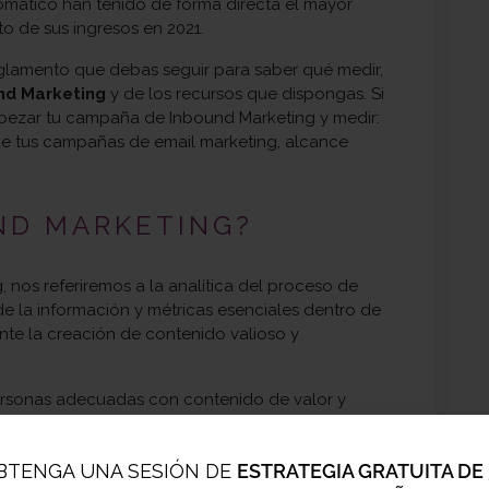
automático han tenido de forma directa el mayor
to de sus ingresos en 2021.
lamento que debas seguir para saber qué medir,
nd Marketing
y de los recursos que dispongas. Si
mpezar tu
campaña de Inbound Marketing y medir:
 de tus campañas de email marketing, alcance
UND MARKETING?
os referiremos a la analítica del proceso de
e la información y métricas esenciales dentro de
nte la creación de contenido valioso y
personas adecuadas con contenido de valor y
ición como referente en un tema de su interés.
s información y soluciones que tengan en cuenta
BTENGA UNA SESIÓN DE
ESTRATEGIA GRATUITA DE 
 aumentar las probabilidades de que compren tus