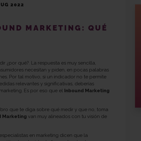
AUG 2022
OUND MARKETING: QUÉ
r ¿por qué?. La respuesta es muy sencilla,
nsumidores necesitan y piden, en pocas palabras
nes.
Por tal motivo, si un indicador no te permite
idas relevantes y significativas, deberías
marketing. Es por eso que el
Inbound Marketing
ibro que te diga sobre qué medir y que no, toma
d Marketing
van muy alineados con tu visión de
especialistas en marketing dicen que la