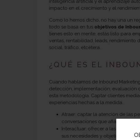
inteligencia artificial y el aprendizaje 
impacto en el crecimiento y el rendimien
Como lo hemos dicho, no hay una un reg
todo se basa en tus
objetivos de Inbou
tienes esto en mente, estás listo para e
ventas, rentabilidad, leads, rendimiento
social, tráfico, etcétera.
¿QUÉ ES EL INBO
Cuando hablamos de Inbound Marketing, n
detección, implementación, evaluación d
esta metodología. Captar clientes media
experiencias hechas a la medida.
Atraer: captar la atención de las 
conversaciones que afiancen tu pos
Interactuar: ofrecer a las persona
O
sus necesidades y objetivos, para