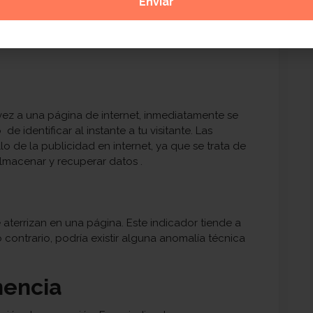
s aquellos que acceden a tu sitio en un tiempo
ntifica a cada usuario mediante una cookie, en
urante el día en tu página, Google Analytics sólo
ez a una página de internet, inmediatamente se
e identificar al instante a tu visitante.
Las
o de la publicidad en internet, ya que se trata de
lmacenar y recuperar datos .
aterrizan en una página. Este indicador tiende a
contrario, podría existir alguna anomalía técnica
encia