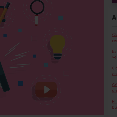
A
Cl
re
Es
ve
Có
an
Có
si
El
bu