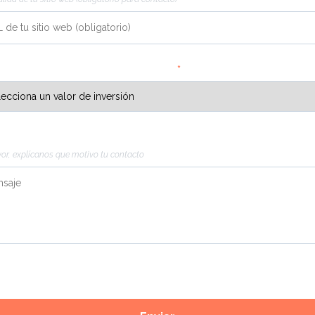
lítica web
recaba datos de utilidad para realizar
de atraer nuevos usuarios y ofrecer un mejor
erte mensualmente en marketing
*
s de analítica web
más habituales son el número
bote, las páginas visitadas, el tiempo de navegación
existen muchas métricas que se usarán dependiendo
 cada sitio web.
saje
vor, explícanos que motivo tu contacto
s resultados obtenidos, debes tener claros los
seas alcanzar y basarte en una serie de KPIs.
erán distintos en función a tu negocio, ya que no
r con un sitio corporativo que un comercio
continuación te mostramos algunas esenciales que
 sean efectivos:
uscríbete a nuestra newsletter