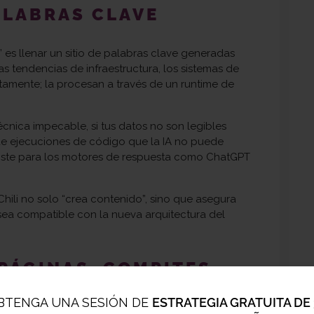
ALABRAS CLAVE
s llenar un sitio de palabras clave generadas
as tendencias de infraestructura, los sistemas de
amente; la procesan a través de un runtime de
écnica impecable, si tus datos no son legibles
 de ejecuciones de código que la IA no puede
iste para los motores de respuesta como ChatGPT
hili no solo “crea contenido”, sino que asegura
o sea compatible con la nueva arquitectura del
PÁGINAS, COMPITES
BTENGA UNA SESIÓN DE
ESTRATEGIA GRATUITA DE 