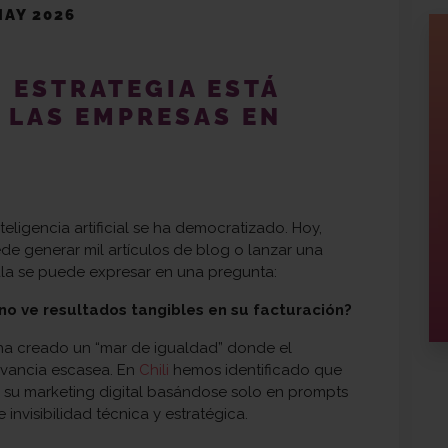
MAY 2026
N ESTRATEGIA ESTÁ
A LAS EMPRESAS EN
teligencia artificial se ha democratizado. Hoy,
e generar mil artículos de blog o lanzar una
la se puede expresar en una pregunta:
 no ve resultados tangibles en su facturación?
A ha creado un “mar de igualdad” donde el
evancia escasea. En
Chili
hemos identificado que
 su marketing digital basándose solo en prompts
nvisibilidad técnica y estratégica.