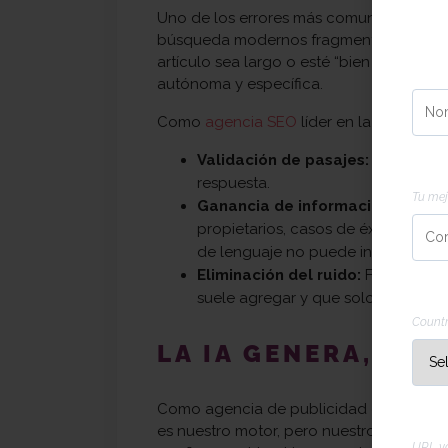
Uno de los errores más comunes al usar 
búsqueda modernos fragmentan tu sitio 
artículo sea largo o esté “bien escrito”
Nom
autónoma y específica.
Como
agencia SEO
líder en la región, e
Validación de pasajes:
Analizamos
Corr
respuesta.
Tu mej
Ganancia de información:
Corregi
propietarios, casos de éxito reale
de lenguaje no puede inventar.
Eliminación del ruido:
Filtramos la
Telé
suele agregar y que solo diluyen tu
Count
LA IA GENERA, NO
Como agencia de publicidad de alto ren
URL 
es nuestro motor, pero nuestros especiali
URL vá