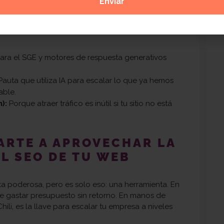
dría.
de SEO genéricos; ofrecemos una estrategia de
ara el SGE y motores de respuesta generativos
auta que utiliza IA para escalar lo que ya hemos
ble.
):
Porque atraer tráfico es inútil si tu sitio no está
ARTE A APROVECHAR LA
EL SEO DE TU WEB
enta poderosa, pero es solo eso: una herramienta. En
e gastar presupuesto sin retorno. En manos de
li, es la llave para escalar tu empresa a niveles