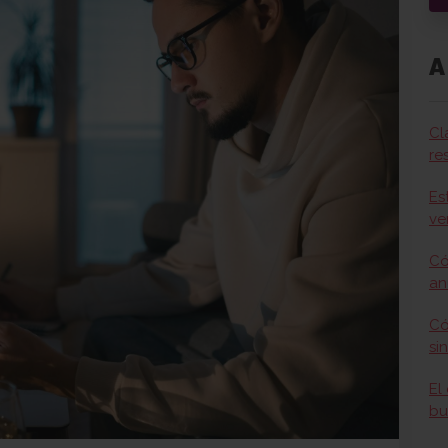
A
Cl
re
Es
ve
Có
an
Có
si
El
bu