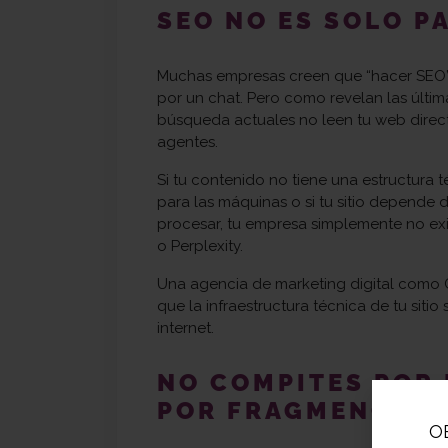
SEO NO ES SOLO P
Muchas empresas creen que “hacer SEO” e
por un chat. Pero como revelan las últim
búsqueda actuales no leen tu web direct
agentes.
Si tu contenido no tiene una estructura t
para las máquinas o si tu sitio depende
procesar, tu empresa simplemente no ex
o Perplexity.
Una agencia de marketing digital como C
que la infraestructura técnica de tu siti
internet.
NO COMPITES POR 
POR FRAGMENOS
O