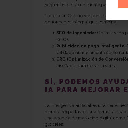
seguimiento que un cliente potencial ten
Por eso en Chili no vendemos paquetes 
performance integral que combina:
SEO de ingeniería:
Optimización p
(GEO).
Publicidad de pago inteligente:
P
validado humanamente como renta
CRO (Optimización de Conversión
diseñado para cerrar la venta.
SÍ, PODEMOS AYUD
IA PARA MEJORAR 
La inteligencia artificial es una herrami
manos inexpertas, es una forma rápida d
una agencia de marketing digital como Chi
globales.