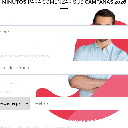
MINUTOS
PARA COMENZAR SUS
CAMPAÑAS 2026
IA de forma casera es ignorar que los sistemas de
en pasajes (fragmentos). Ya no basta con que un
. Cada párrafo debe ser una unidad de respuesta
bre
*
n Chili aplicamos ingeniería de contenido:
 si cada sección de tu web es digna de ser una
eo electrónico
*
or correo electrónico profesional
mos los borradores de la IA para agregar datos
s de Latinoamérica y perspectivas que un modelo
s respuestas vagas y transiciones inútiles que la IA
fono
*
 señal de autoridad.
ry Code
SOTROS VALIDAMOS
dimiento, sabemos qué funciona y qué no. La IA
válida de tu sitio web (obligatorio para contacto)
*
stas son los pilotos que ajustan la mezcla,
lida de tu sitio web (obligatorio para contacto)