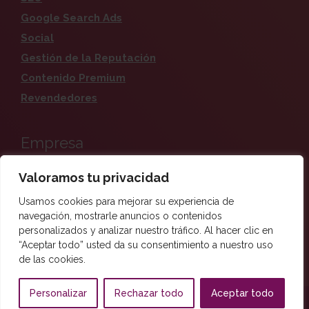
Google Search Ads
Social
Gestión de la Reputación
Contenido Premium
Revendedores
Empresa
Valoramos tu privacidad
Quiénes somos
Carreras
Usamos cookies para mejorar su experiencia de
navegación, mostrarle anuncios o contenidos
Contacto
personalizados y analizar nuestro tráfico. Al hacer clic en
Blog
“Aceptar todo” usted da su consentimiento a nuestro uso
de las cookies.
Personalizar
Rechazar todo
Aceptar todo
Derechos de autor © 2026 Chili.
Términos y Condiciones