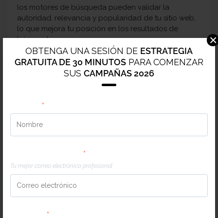
los motores de búsqueda pueden validar la
autoridad, relevancia y popularidad de tu sitio web,
lo que mejora tu posición en los resultados de
×
búsqueda.
OBTENGA UNA SESIÓN DE
ESTRATEGIA
Al implementar estrategias efectivas de SEO off
GRATUITA DE 30 MINUTOS
PARA COMENZAR
page, tu negocio puede obtener:
SUS
CAMPAÑAS 2026
Mayor visibilidad
: Con una mejor autoridad y
más backlinks, tu sitio tendrá más posibilidades
Nombre
*
de aparecer en los primeros resultados de
búsqueda.
Tráfico más calificado
: Las estrategias de
SEO off page pueden ayudarte a atraer tráfico
Correo electrónico
*
de calidad, lo que se traduce en más
conversiones y ventas.
Tu mejor correo electrónico profesional
Competitividad
: Con una estrategia sólida de
SEO off page, tu negocio puede superar a la
competencia local en Panamá y aumentar su
cuota de mercado.
Teléfono
*