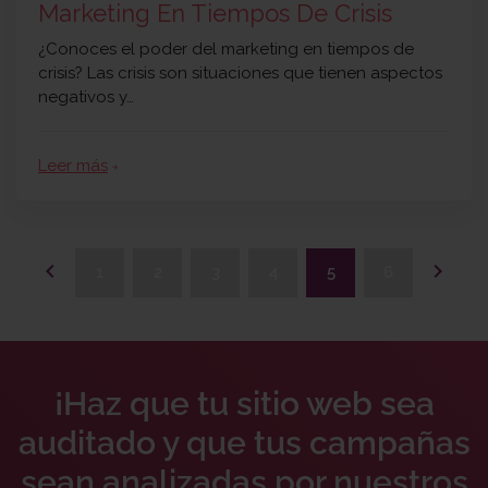
Marketing En Tiempos De Crisis
¿Conoces el poder del marketing en tiempos de
crisis? Las crisis son situaciones que tienen aspectos
negativos y…
Leer más
arrow_forward
keyboard_arrow_left
keyboard_arrow_right
1
2
3
4
5
6
¡Haz que tu sitio web sea
auditado y que tus campañas
sean analizadas por nuestros