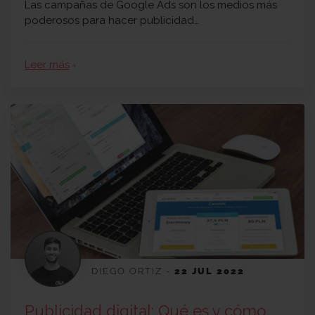
Las campañas de Google Ads son los medios más
poderosos para hacer publicidad…
Leer más
arrow_forward
DIEGO ORTIZ
-
22 JUL 2022
Publicidad digital: Qué es y cómo