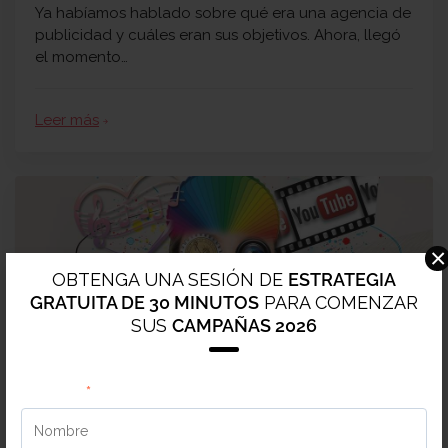
Ya habíamos hablado sobre qué era una agencia de
publicidad y cuáles eran sus objetivos. Ahora, llegó
el momento…
Leer más
arrow_forward
×
OBTENGA UNA SESIÓN DE
ESTRATEGIA
GRATUITA DE 30 MINUTOS
PARA COMENZAR
SUS
CAMPAÑAS 2026
Nombre
*
DIEGO ORTIZ
-
03 MAY 2022