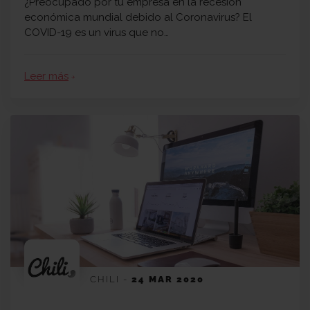
¿Preocupado por tu empresa en la recesión
económica mundial debido al Coronavirus? El
COVID-19 es un virus que no…
Leer más
arrow_forward
CHILI
-
24 MAR 2020