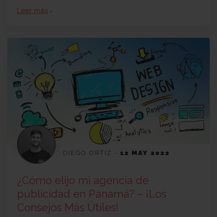
Leer más
arrow_forward
DIEGO ORTIZ
-
12 MAY 2022
¿Cómo elijo mi agencia de
publicidad en Panamá? – ¡Los
Consejos Más Útiles!