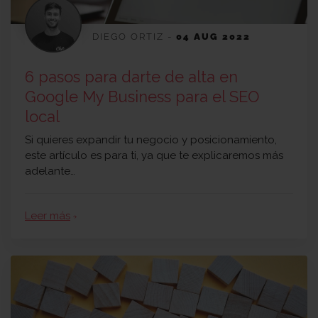
DIEGO ORTIZ
-
04 AUG 2022
6 pasos para darte de alta en
Google My Business para el SEO
local
Si quieres expandir tu negocio y posicionamiento,
este artículo es para ti, ya que te explicaremos más
adelante…
Leer más
arrow_forward