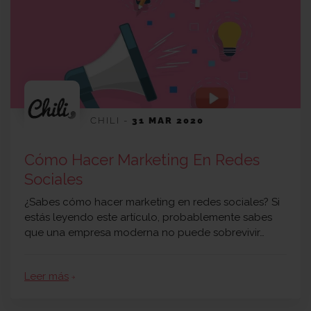
CHILI
-
31 MAR 2020
Cómo Hacer Marketing En Redes
Sociales
¿Sabes cómo hacer marketing en redes sociales? Si
estás leyendo este artículo, probablemente sabes
que una empresa moderna no puede sobrevivir…
Leer más
arrow_forward