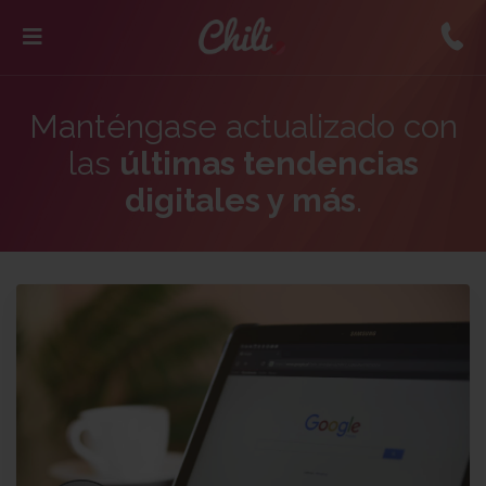
Manténgase actualizado con
las
últimas tendencias
digitales y más
.